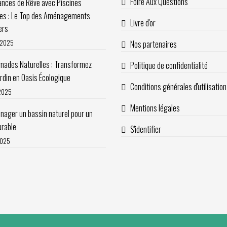
Foire Aux Questions
nces de Rêve avec Piscines
les : Le Top des Aménagements
Livre d'or
ers
t 2025
Nos partenaires
nades Naturelles : Transformez
Politique de confidentialité
ardin en Oasis Écologique
Conditions générales d'utilisation
 2025
Mentions légales
ager un bassin naturel pour un
urable
S'identifier
2025