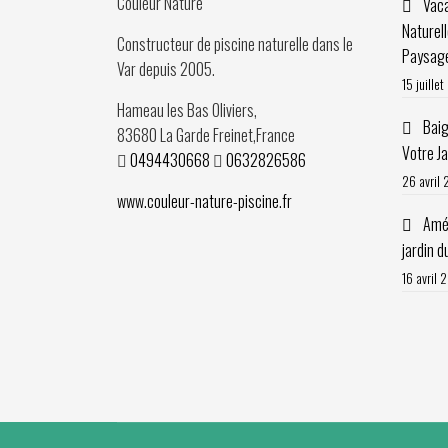
Couleur Nature
Vaca
Naturel
Constructeur de piscine naturelle dans le
Paysag
Var depuis
2005
.
15 juille
Hameau les Bas Oliviers,
Baig
83680
La Garde Freinet
,
France
Votre J
0494430668
0632826586
26 avril
www.couleur-nature-piscine.fr
Amén
jardin d
16 avril 