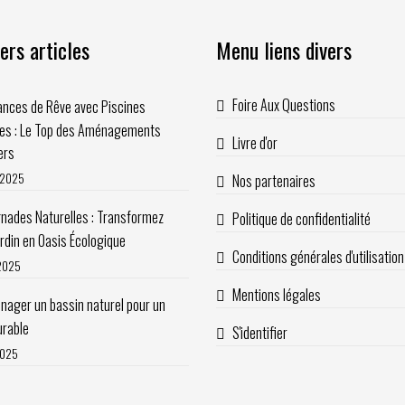
ers articles
Menu liens divers
Foire Aux Questions
nces de Rêve avec Piscines
les : Le Top des Aménagements
Livre d'or
ers
t 2025
Nos partenaires
nades Naturelles : Transformez
Politique de confidentialité
ardin en Oasis Écologique
Conditions générales d'utilisation
 2025
Mentions légales
ager un bassin naturel pour un
urable
S'identifier
2025