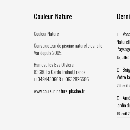
Couleur Nature
Derni
Couleur Nature
Vaca
Naturel
Constructeur de piscine naturelle dans le
Paysag
Var depuis
2005
.
15 juille
Hameau les Bas Oliviers,
Baig
83680
La Garde Freinet
,
France
Votre J
0494430668
0632826586
26 avril
www.couleur-nature-piscine.fr
Amén
jardin d
16 avril 