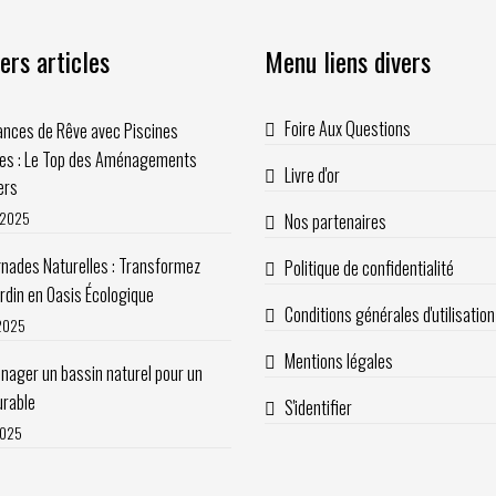
ers articles
Menu liens divers
Foire Aux Questions
nces de Rêve avec Piscines
les : Le Top des Aménagements
Livre d'or
ers
t 2025
Nos partenaires
nades Naturelles : Transformez
Politique de confidentialité
ardin en Oasis Écologique
Conditions générales d'utilisation
 2025
Mentions légales
ager un bassin naturel pour un
urable
S'identifier
2025