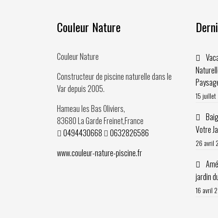
Couleur Nature
Derni
Couleur Nature
Vaca
Naturel
Constructeur de piscine naturelle dans le
Paysag
Var depuis
2005
.
15 juille
Hameau les Bas Oliviers,
Baig
83680
La Garde Freinet
,
France
Votre J
0494430668
0632826586
26 avril
www.couleur-nature-piscine.fr
Amén
jardin d
16 avril 