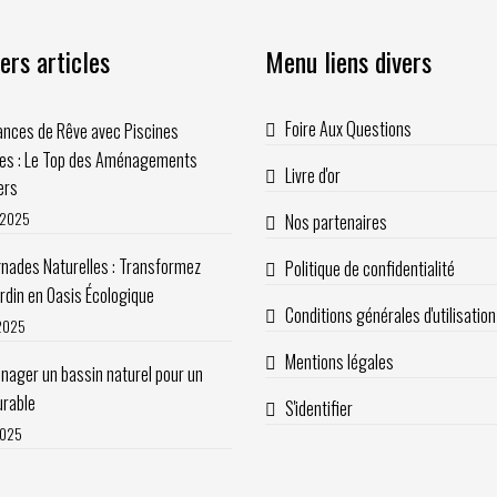
ers articles
Menu liens divers
Foire Aux Questions
nces de Rêve avec Piscines
les : Le Top des Aménagements
Livre d'or
ers
t 2025
Nos partenaires
nades Naturelles : Transformez
Politique de confidentialité
ardin en Oasis Écologique
Conditions générales d'utilisation
 2025
Mentions légales
ager un bassin naturel pour un
urable
S'identifier
2025