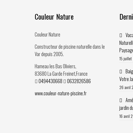
Couleur Nature
Derni
Couleur Nature
Vaca
Naturel
Constructeur de piscine naturelle dans le
Paysag
Var depuis
2005
.
15 juille
Hameau les Bas Oliviers,
Baig
83680
La Garde Freinet
,
France
Votre J
0494430668
0632826586
26 avril
www.couleur-nature-piscine.fr
Amén
jardin d
16 avril 